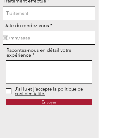
Traitement effectué
r
Date du rendez-vous
*
e
q
u
i
r
Racontez-nous en détail votre
e
expérience
d
J’ai lu et j’accepte la
politique de
confidentialité.
Envoyer