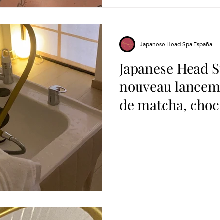
Japanese Head Spa España
Japanese Head Sp
nouveau lanceme
de matcha, choc
gingembre