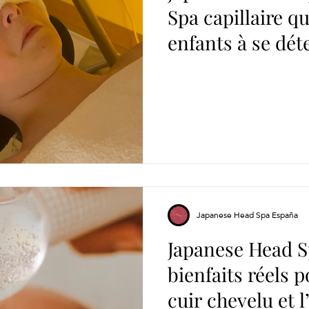
Spa capillaire qu
enfants à se dét
prendre soin d’e
jeune âge
Japanese Head Spa España
Japanese Head Sp
bienfaits réels po
cuir chevelu et l