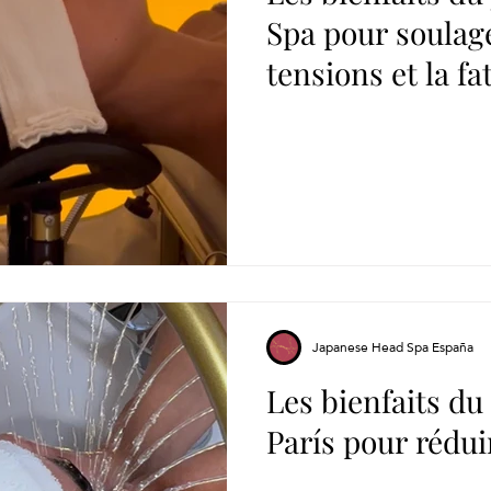
Spa pour soulager
tensions et la f
Japanese Head Spa España
Les bienfaits du 
París pour réduir