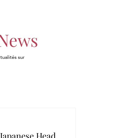
 News
tualités sur
u Japanese Head