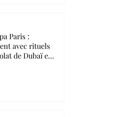
a Paris :
nt avec rituels
olat de Dubaï et