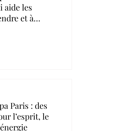
i aide les
endre et à
ux dès le plus
a Paris : des
ur l’esprit, le
’énergie