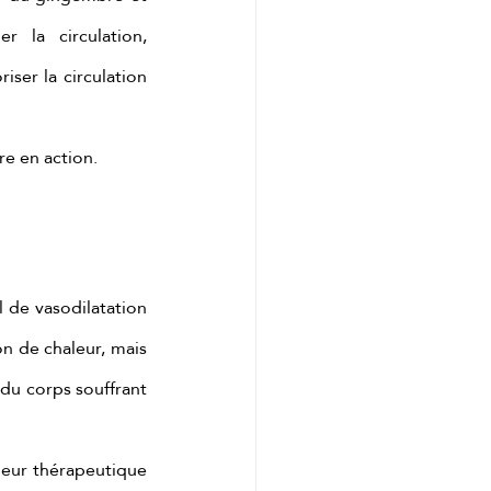
e cadeau idéal
 la circulation, 
iser la circulation 
re en action.
de vasodilatation 
n de chaleur, mais 
 du corps souffrant 
leur thérapeutique 