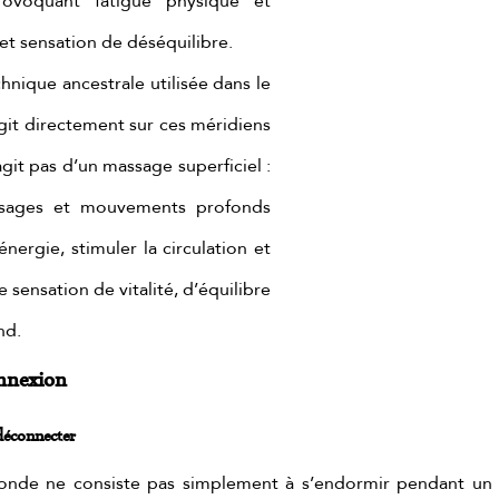
rovoquant fatigue physique et 
t sensation de déséquilibre.
Le massage Tuina, technique ancestrale utilisée dans le 
agit directement sur ces méridiens 
agit pas d’un massage superficiel : 
issages et mouvements profonds 
nergie, stimuler la circulation et 
sensation de vitalité, d’équilibre 
nd.
nnexion
déconnecter
onde ne consiste pas simplement à s’endormir pendant un m