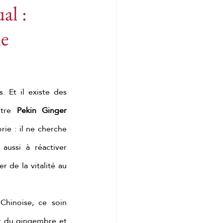
al :
ne
Tension musculaire
e
. Et il existe des 
otre 
Pekin Ginger 
 matcha
ie : il ne cherche 
ussi à réactiver 
r de la vitalité au 
 matcha
Chinoise, ce soin 
r du gingembre et 