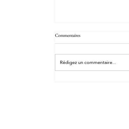
Commentaires
Rédigez un commentaire...
Les bienfaits du gingembre dans
un massage corporel : découvrez l
Pekin Ginger Ritual
HORAIRES