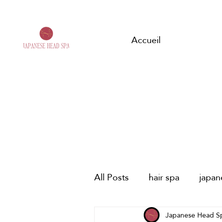
Accueil
All Posts
hair spa
japa
spa capilar japonés
Japanese Head S
HE