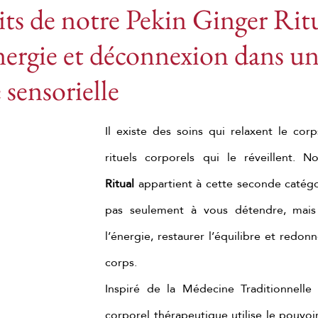
its de notre Pekin Ginger Ritu
nergie et déconnexion dans u
bien-être japonais
Massages au gingembre
 sensorielle
assage corporel au gingembre
Rituel au gingembr
Il existe des soins qui relaxent le corps
rituels corporels qui le réveillent. N
mbre
Rituel au gingembre de Pékin
Massage au
Ritual
 appartient à cette seconde catégor
pas seulement à vous détendre, mais a
yoto matcha ritual
Massage relaxant au matcha
l’énergie, restaurer l’équilibre et redonne
corps.
Soin corporel au matcha
Massage au thé vert
Inspiré de la Médecine Traditionnelle 
corporel thérapeutique utilise le pouvoi