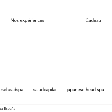
Nos expériences
Cadeau
neseheadspa
saludcapilar
japanese head spa
pa España
AD SPA PARIS
JAPANESE HEAD SPA PARIS
s