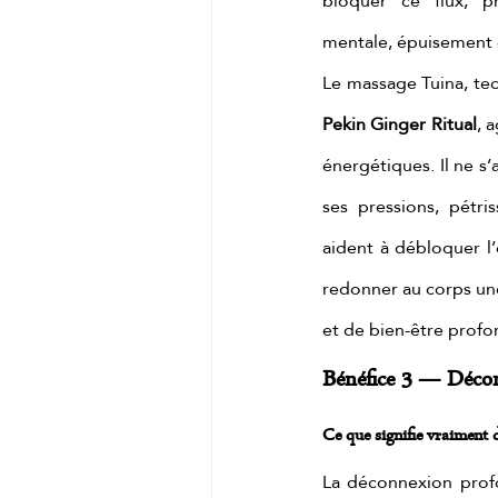
bloquer ce flux, p
mentale, épuisement e
Pekin Ginger Ritual
, 
énergétiques. Il ne s’
ses pressions, pétr
aident à débloquer l’é
redonner au corps une 
et de bien-être profo
Bénéfice 3 — Déco
Ce que signifie vraiment 
La déconnexion prof