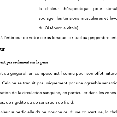
e de chocolate
ritual de chocolate y pistacho
L
la chaleur thérapeutique pour stimuler
soulager les tensions musculaires et favor
du Qi (énergie vitale).
e à l’intérieur de votre corps lorsque le rituel au gingembre ent
ur
sent pas seulement sur la peau
 du gingérol, un composé actif connu pour son effet naturel 
. Cela ne se traduit pas uniquement par une agréable sensatio
vation de la circulation sanguine, en particulier dans les zones
s, de rigidité ou de sensation de froid.
aleur superficielle d’une douche ou d’une couverture, la cha