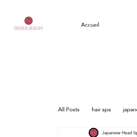
Accueil
All Posts
hair spa
japa
spa capilar japonés
Japanese Head S
HE