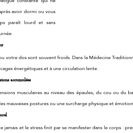
atigue constante qui ne 
près avoir dormi ou vous 
ps paraît lourd et sans 
urnée.
ur
ou votre dos sont souvent froids. Dans la Médecine Traditionne
ocages énergétiques et à une circulation lente.
nsions accumulées
ensions musculaires au niveau des épaules, du cou ou du ba
, les mauvaises postures ou une surcharge physique et émotion
orel
te jamais et le stress finit par se manifester dans le corps : pr