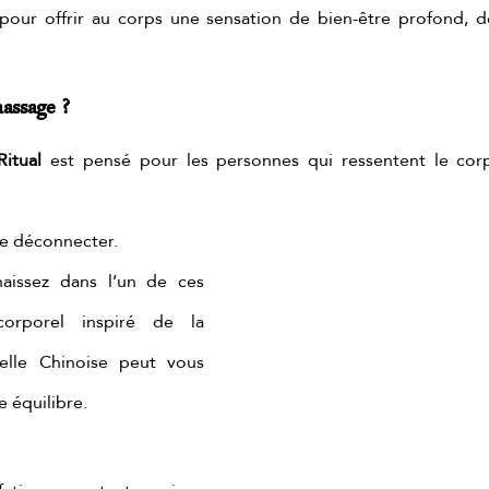
 pour offrir au corps une sensation de bien-être profond, de
e de chocolate
ritual de chocolate y pistacho
L
assage ?
Ritual
 est pensé pour les personnes qui ressentent le corps
 de déconnecter.
aissez dans l’un de ces 
corporel inspiré de la 
elle Chinoise peut vous 
e équilibre.