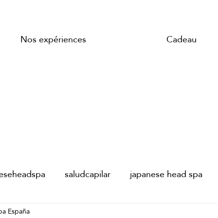
Nos expériences
Cadeau
neseheadspa
saludcapilar
japanese head spa
pa España
AD SPA PARIS
JAPANESE HEAD SPA PARIS
s