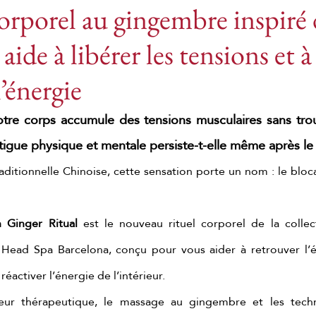
corporel au gingembre inspiré 
ide à libérer les tensions et à
bien-être japonais
Massages au gingembre
l’énergie
assage corporel au gingembre
Rituel au gingembr
tre corps accumule des tensions musculaires sans trouv
igue physique et mentale persiste-t-elle même après le
mbre
Rituel au gingembre de Pékin
Massage au
ditionnelle Chinoise, cette sensation porte un nom : le bloc
yoto matcha ritual
Massage relaxant au matcha
n Ginger Ritual
 est le nouveau rituel corporel de la collec
Head Spa Barcelona, conçu pour vous aider à retrouver l’éq
Soin corporel au matcha
Massage au thé vert
 réactiver l’énergie de l’intérieur.
leur thérapeutique, le massage au gingembre et les techni