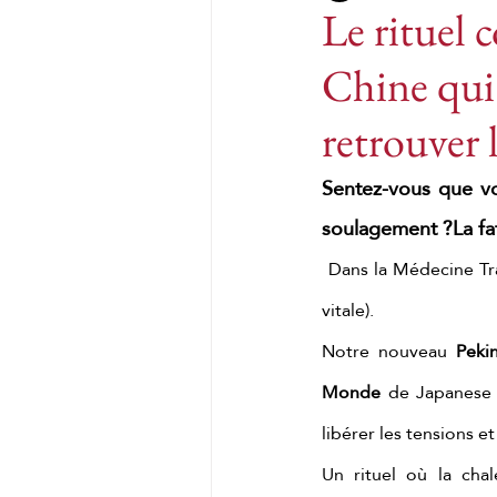
Le rituel 
Chine qui a
massage crânien japonais
retrouver 
Massages du monde
M
Sentez-vous que vo
soulagement ?La fat
Massage chinois au ginge
Dans la Médecine Tra
vitale).
Massages du monde
K
Notre nouveau 
Peki
Monde
 de Japanese 
Massage complet du corps
libérer les tensions et
Un rituel où la cha