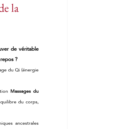
de la
Tension musculaire
e
er de véritable 
 repos ?
 matcha
age du Qi (énergie 
tion 
Massages du 
uilibre du corps, 
 matcha
ques ancestrales 