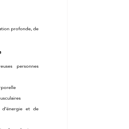
tion profonde, de 
e
uses personnes 
rporelle
usculaires
 d’énergie et de 