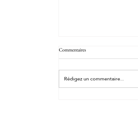
Commentaires
Rédigez un commentaire...
Les bienfaits du gingembre dans
un massage corporel : découvrez l
Pekin Ginger Ritual