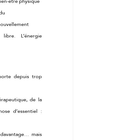
bien-être physique
ndu
nouvellement
bre. L’énergie 
orte depuis trop 
rapeutique, de la 
se d’essentiel : 
e davantage… mais 