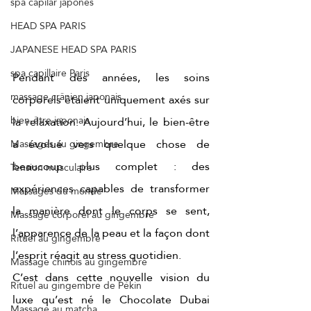
spa capilar japonés
HEAD SPA PARIS
JAPANESE HEAD SPA PARIS
spa capillaire Paris
Pendant des années, les soins 
massage crânien japonais
corporels étaient uniquement axés sur 
bien-être japonais
la relaxation. Aujourd’hui, le bien-être 
a évolué vers quelque chose de 
Massages au gingembre
beaucoup plus complet : des 
Tension musculaire
expériences capables de transformer 
Massages du monde
la manière dont le corps se sent, 
Massage corporel au gingembre
l’apparence de la peau et la façon dont 
Rituel au gingembre
l’esprit réagit au stress quotidien.
Massage chinois au gingembre
C’est dans cette nouvelle vision du 
Rituel au gingembre de Pékin
luxe qu’est né le Chocolate Dubai 
Massage au matcha