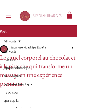
Post
All Posts
Japanese Head Spa España
All Posts
Le rituel corporel au chocolat et
hair spa
à la pistache qui transforme un
japaneseheadspa
massage en une expérience
saludcapilar
premium.
japanese head spa
head spa
spa capilar