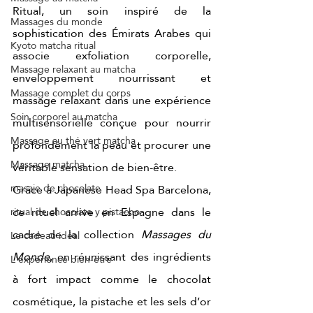
Ritual, un soin inspiré de la 
Massages du monde
sophistication des Émirats Arabes qui 
Kyoto matcha ritual
associe exfoliation corporelle, 
Massage relaxant au matcha
enveloppement nourrissant et 
Massage complet du corps
massage relaxant dans une expérience 
Soin corporel au matcha
multisensorielle conçue pour nourrir 
Massage au thé vert matcha
profondément la peau et procurer une 
Massage matcha
véritable sensation de bien-être.
masaje de chocolate
Grâce à Japanese Head Spa Barcelona, 
ce rituel arrive en Espagne dans le 
ritual de chocolate y pistacho
cadre de la collection 
Massages du 
Le cadeau idéal
Monde
, en réunissant des ingrédients 
L'expérience bien-être
à fort impact comme le chocolat 
cosmétique, la pistache et les sels d’or 