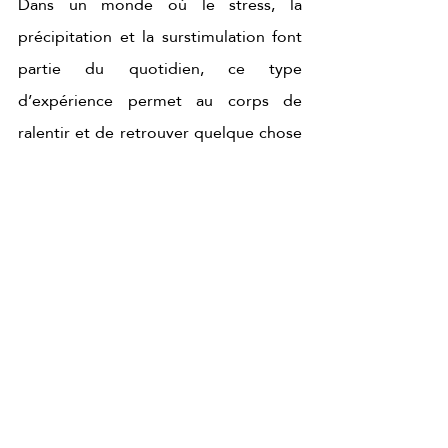
Dans un monde où le stress, la 
précipitation et la surstimulation font 
partie du quotidien, ce type 
d’expérience permet au corps de 
ralentir et de retrouver quelque chose 
d’essentiel : la capacité à profiter du 
moment présent.
C’est pourquoi ce rituel ne ressemble 
pas à un massage conventionnel. Il se 
vit comme une pause consciente, un 
moment où le luxe ne réside pas 
seulement dans les ingrédients ou la 
technique, mais dans la façon dont il 
transforme votre état intérieur à la fin 