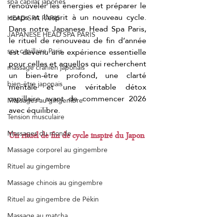
spa capilar japonés
renouveler les énergies et préparer le 
corps et l’esprit à un nouveau cycle. 
HEAD SPA PARIS
Dans notre Japanese Head Spa Paris, 
JAPANESE HEAD SPA PARIS
le rituel de renouveau de fin d’année 
spa capillaire Paris
est devenu une expérience essentielle 
pour celles et aquellos qui recherchent 
massage crânien japonais
un bien-être profond, une clarté 
bien-être japonais
mentale et une véritable détox 
capillaire avant de commencer 2026 
Massages au gingembre
avec équilibre.
Tension musculaire
Massages du monde
Un rituel de fin de cycle inspiré du Japon
Massage corporel au gingembre
Rituel au gingembre
Massage chinois au gingembre
Rituel au gingembre de Pékin
Massage au matcha