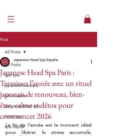
Post
All Posts
Japanese Head Spa España
All Posts
Japanese Head Spa Paris :
hair spa
Terminez l’année avec un rituel
japaneseheadspa
japonais de renouveau, bien-
saludcapilar
être, calme et détox pour
japanese head spa
commencer 2026
head spa
La fin de l’année est le moment idéal 
spa capilar
pour libérer le stress accumulé, 