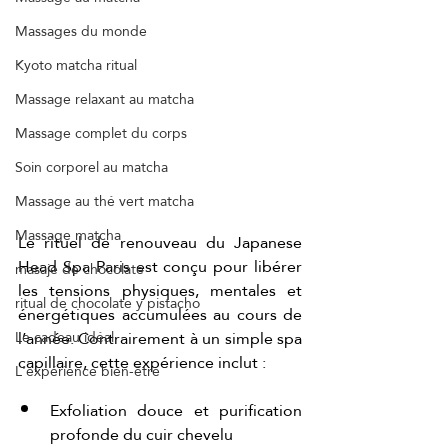
Massages du monde
Kyoto matcha ritual
Massage relaxant au matcha
Massage complet du corps
Soin corporel au matcha
Massage au thé vert matcha
Massage matcha
Le rituel de renouveau du Japanese 
Head Spa Paris est conçu pour libérer 
masaje de chocolate
les tensions physiques, mentales et 
ritual de chocolate y pistacho
énergétiques accumulées au cours de 
l’année. Contrairement à un simple spa 
Le cadeau idéal
capillaire, cette expérience inclut :
L'expérience bien-être
Exfoliation douce et purification 
profonde du cuir chevelu