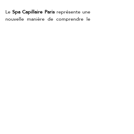
Le 
Spa Capillaire Paris
 représente une 
nouvelle manière de comprendre le 
soin de soi : non seulement d’un point 
de vue esthétique, mais aussi du point 
de vue de la santé et de la connexion 
avec son propre corps.
Le 
Japanese Head Spa Paris
 s’impose 
comme une expérience qui combine 
tradition, bien-être et soin personnel.
Je veux mon Head Spa à Paris
JAPANESE HEAD SPA PARIS
HEAD SPA PARIS
head spa
hairspa
hair spa
japaneseheadspa