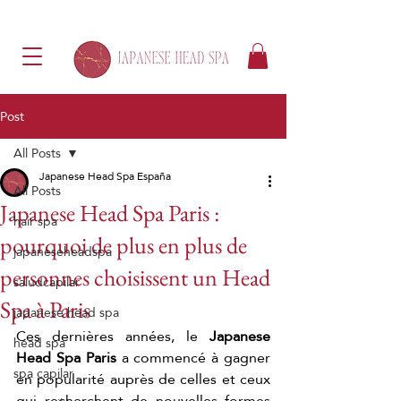
Post
All Posts
Japanese Head Spa España
All Posts
Japanese Head Spa Paris :
hair spa
pourquoi de plus en plus de
japaneseheadspa
personnes choisissent un Head
saludcapilar
Spa à Paris
japanese head spa
Ces dernières années, le 
Japanese 
head spa
Head Spa Paris
 a commencé à gagner 
spa capilar
en popularité auprès de celles et ceux 
qui recherchent de nouvelles formes 