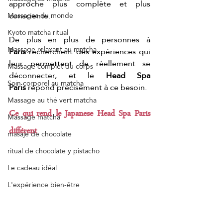
approche plus complète et plus 
consciente.
Massages du monde
Kyoto matcha ritual
De plus en plus de personnes à 
Massage relaxant au matcha
Paris
 recherchent des expériences qui 
leur permettent de réellement se 
Massage complet du corps
déconnecter, et le 
Head Spa 
Soin corporel au matcha
Paris
 répond précisément à ce besoin.
Massage au thé vert matcha
Ce qui rend le Japanese Head Spa Paris 
Massage matcha
différent
masaje de chocolate
ritual de chocolate y pistacho
Le cadeau idéal
L'expérience bien-être