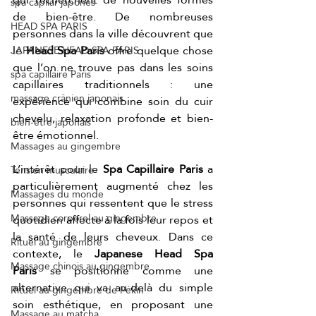
spa capilar japonés
de bien-être. De nombreuses 
HEAD SPA PARIS
personnes dans la ville découvrent que 
le 
Head Spa Paris
 offre quelque chose 
JAPANESE HEAD SPA PARIS
que l’on ne trouve pas dans les soins 
spa capillaire Paris
capillaires traditionnels : une 
massage crânien japonais
expérience qui combine soin du cuir 
chevelu, relaxation profonde et bien-
bien-être japonais
être émotionnel.
Massages au gingembre
L’intérêt pour le 
Spa Capillaire Paris
 a 
Tension musculaire
particulièrement augmenté chez les 
Massages du monde
personnes qui ressentent que le stress 
Massage corporel au gingembre
quotidien affecte à la fois leur repos et 
la santé de leurs cheveux. Dans ce 
Rituel au gingembre
contexte, le 
Japanese Head Spa 
Massage chinois au gingembre
Paris
 se positionne comme une 
alternative qui va au-delà du simple 
Rituel au gingembre de Pékin
soin esthétique, en proposant une 
Massage au matcha