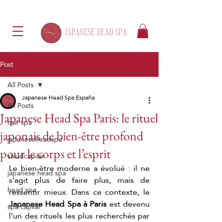
Post
All Posts
Japanese Head Spa España
All Posts
Japanese Head Spa Paris: le rituel
hair spa
japonais de bien-être profond
japaneseheadspa
pour le corps et l’esprit
saludcapilar
Le bien-être moderne a évolué : il ne 
japanese head spa
s’agit plus de faire plus, mais de 
head spa
ressentir mieux. Dans ce contexte, le 
Japanese Head Spa à Paris
 est devenu 
spa capilar
l’un des rituels les plus recherchés par 