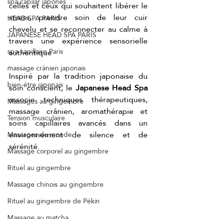
spa capilar japonés
celles et ceux qui souhaitent libérer le 
stress, prendre soin de leur cuir 
HEAD SPA PARIS
chevelu et se reconnecter au calme à 
JAPANESE HEAD SPA PARIS
travers une expérience sensorielle 
spa capillaire Paris
authentique
.
massage crânien japonais
Inspiré par la tradition japonaise du 
bien-être japonais
soin conscient, le 
Japanese Head Spa
associe techniques thérapeutiques, 
Massages au gingembre
massage crânien, aromathérapie et 
Tension musculaire
soins capillaires avancés dans un 
environnement de silence et de 
Massages du monde
sérénité.
Massage corporel au gingembre
Rituel au gingembre
Massage chinois au gingembre
Rituel au gingembre de Pékin
Massage au matcha