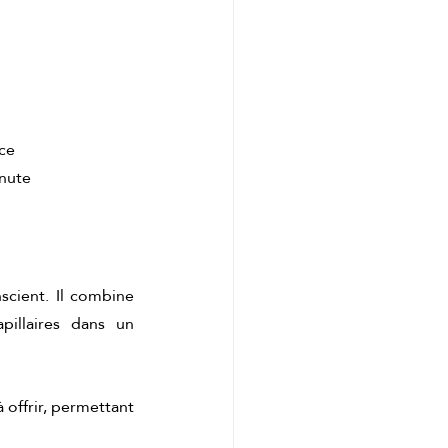
e cadeau idéal
nce
inute
cient. Il combine 
pillaires dans un 
 offrir, permettant 