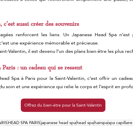
, c’est aussi créer des souvenirs
tagées renforcent les liens. Un Japanese Head Spa n’est 
’est une expérience mémorable et précieuse.
aint-Valentin, il est devenu l’un des plans bien-être les plus re
à Paris : un cadeau qui se ressent
ead Spa à Paris pour la Saint-Valentin, c’est offrir un cadea
 du soin et une expérience qui relie le corps et l’esprit en prof
Offrez du bien-être pour la Saint-Valentin
ARIS
HEAD SPA PARIS
japanese head spa
head spa
hairspa
spa capillaire