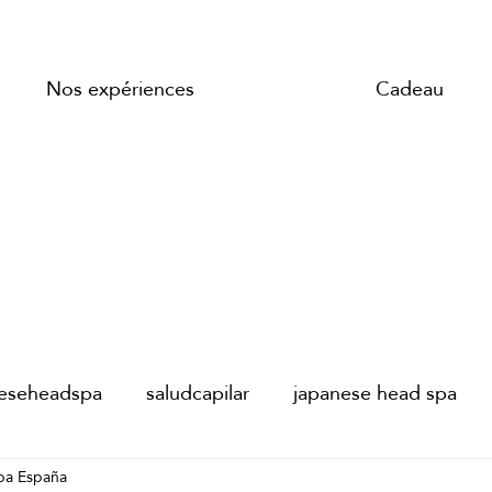
Nos expériences
Cadeau
neseheadspa
saludcapilar
japanese head spa
pa España
AD SPA PARIS
JAPANESE HEAD SPA PARIS
s