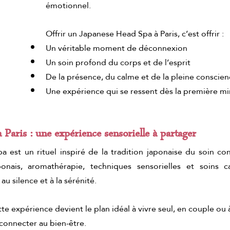
émotionnel.
e de chocolate
ritual de chocolate y pistacho
L
Offrir un Japanese Head Spa à Paris, c’est offrir :
Un véritable moment de déconnexion
Un soin profond du corps et de l’esprit
De la présence, du calme et de la pleine conscie
Une expérience qui se ressent dès la première m
Paris : une expérience sensorielle à partager
est un rituel inspiré de la tradition japonaise du soin cons
nais, aromathérapie, techniques sensorielles et soins ca
u silence et à la sérénité.
tte expérience devient le plan idéal à vivre seul, en couple ou à
econnecter au bien-être.