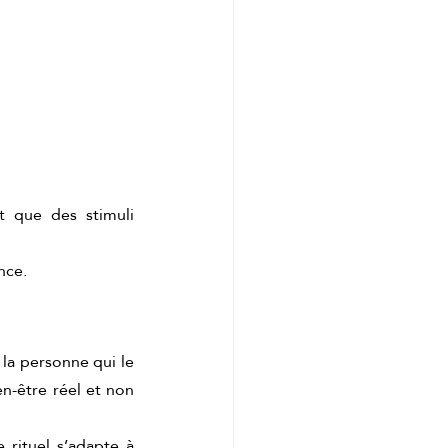
ôt que des stimuli 
nce.
la personne qui le 
n-être réel et non 
rituel s’adapte à 