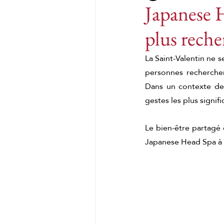
Japanese H
plus reche
massage crânien japonais
La Saint-Valentin ne s
personnes recherchen
Massages du monde
M
Dans un contexte de 
gestes les plus signific
Massage chinois au ginge
Le bien-être partagé 
Japanese Head Spa à P
Massages du monde
K
Massage complet du corps