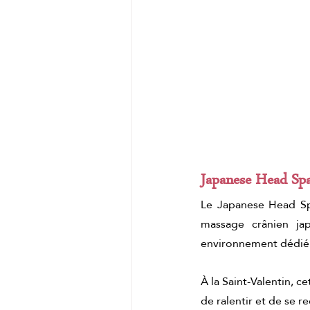
Massage matcha
masaj
Japanese Head Spa 
Le Japanese Head Spa 
massage crânien japo
environnement dédié a
À la Saint-Valentin, ce
de ralentir et de se r