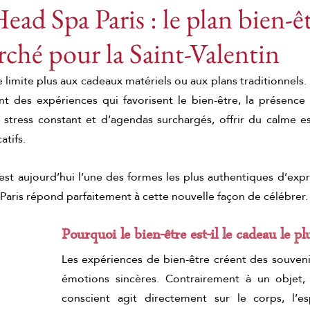
ead Spa Paris : le plan bien-êt
rché pour la Saint-Valentin
bien-être japonais
Massages au gingembre
e limite plus aux cadeaux matériels ou aux plans traditionnels.
t des expériences qui favorisent le bien-être, la présence e
assage corporel au gingembre
Rituel au gingembr
stress constant et d’agendas surchargés, offrir du calme es
atifs.
mbre
Rituel au gingembre de Pékin
Massage au
est aujourd’hui l’une des formes les plus authentiques d’expri
aris répond parfaitement à cette nouvelle façon de célébrer.
yoto matcha ritual
Massage relaxant au matcha
Pourquoi le bien-être est-il le cadeau le pl
Les expériences de bien-être créent des souvenir
Soin corporel au matcha
Massage au thé vert
émotions sincères. Contrairement à un objet, 
conscient agit directement sur le corps, l’espr