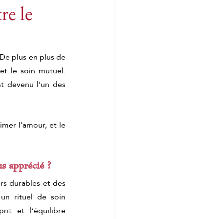
re le
Tension musculaire
 De plus en plus de 
t le soin mutuel. 
e
t devenu l’un des 
 matcha
mer l’amour, et le 
us apprécié ?
s durables et des 
 matcha
un rituel de soin 
it et l’équilibre 