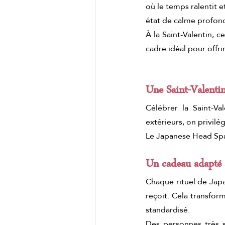
où le temps ralentit e
état de calme profon
À la Saint-Valentin, c
cadre idéal pour offr
Une Saint-Valentin
Célébrer la Saint-Val
extérieurs, on privilé
Le Japanese Head Spa i
Un cadeau adapté 
Chaque rituel de Japa
reçoit. Cela transfor
standardisé.
Des personnes très s