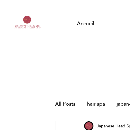
Accueil
All Posts
hair spa
japa
spa capilar japonés
Japanese Head S
HE