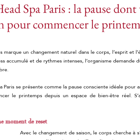
ead Spa Paris : la pause dont
in pour commencer le printem
bien-être japonais
Massages au gingembre
assage corporel au gingembre
Rituel au gingembr
s marque un changement naturel dans le corps, l’esprit et l’
ress accumulé et de rythmes intenses, l’organisme demande du
bre.
mbre
Rituel au gingembre de Pékin
Massage au
 Paris se présente comme la pause consciente idéale pour 
cer le printemps depuis un espace de bien-être réel. S’arr
yoto matcha ritual
Massage relaxant au matcha
Soin corporel au matcha
Massage au thé vert
e moment de reset
Avec le changement de saison, le corps cherche à s’ad