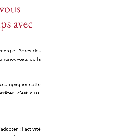
 vous
ps avec
Tension musculaire
e
énergie. Après des 
 renouveau, de la 
 matcha
accompagner cette 
êter, c’est aussi 
 matcha
apter : l’activité 