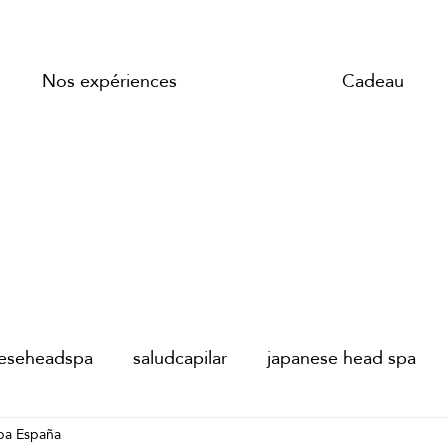
Nos expériences
Cadeau
neseheadspa
saludcapilar
japanese head spa
pa España
AD SPA PARIS
JAPANESE HEAD SPA PARIS
s