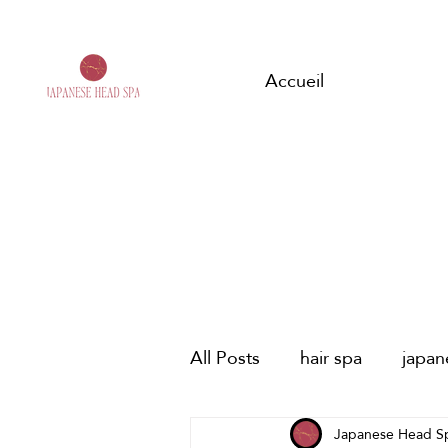
Accueil
All Posts
hair spa
japa
spa capilar japonés
Japanese Head S
HE