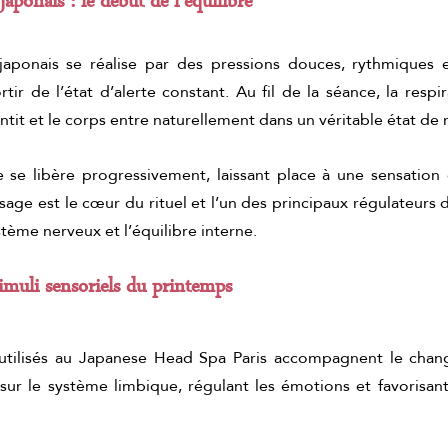
aponais : le début de l’équilibre
aponais se réalise par des pressions douces, rythmiques e
rtir de l’état d’alerte constant. Au fil de la séance, la respi
entit et le corps entre naturellement dans un véritable état de 
 se libère progressivement, laissant place à une sensation 
e est le cœur du rituel et l’un des principaux régulateurs du s
tème nerveux et l’équilibre interne.
imuli sensoriels du printemps
utilisés au Japanese Head Spa Paris accompagnent le chan
sur le système limbique, régulant les émotions et favorisant