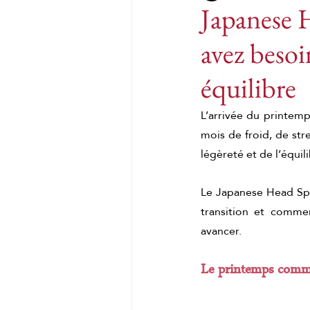
Japanese H
avez beso
massage crânien japonais
équilibre
Massages du monde
M
L’arrivée du printemp
mois de froid, de st
légèreté et de l’équili
Massage chinois au ginge
Le Japanese Head Spa
transition et commen
Massages du monde
K
avancer.
Massage complet du corps
Le printemps comm