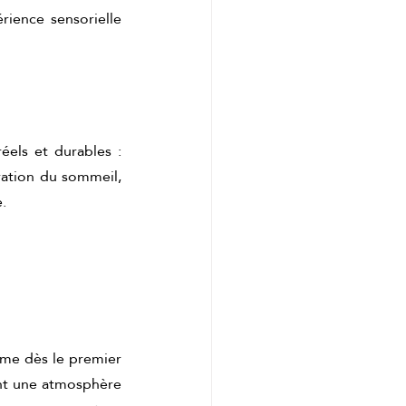
ience sensorielle 
els et durables : 
ation du sommeil, 
.
me dès le premier 
ent une atmosphère 