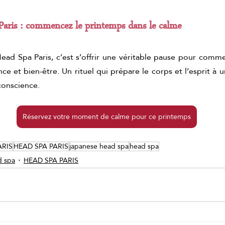
Paris : commencez le printemps dans le calme
ead Spa Paris, c’est s’offrir une véritable pause pour comme
ce et bien-être. Un rituel qui prépare le corps et l’esprit à u
conscience.
Réservez votre moment de calme pour ce printemps
ARIS
HEAD SPA PARIS
japanese head spa
head spa
d spa
HEAD SPA PARIS