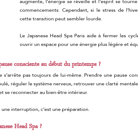
augmente, l’énergie se réveille et l’esprit se tourn
e de chocolate
ritual de chocolate y pistacho
L
commencements. Cependant, si le stress de l’hiver 
cette transition peut sembler lourde.
Le Japanese Head Spa Paris aide à fermer les cycle
ouvrir un espace pour une énergie plus légère et équ
pause consciente au début du printemps ?
e s’arrête pas toujours de lui-même. Prendre une pause con
mulé, réguler le système nerveux, retrouver une clarté mentale,
t se reconnecter au bien-être intérieur.
 une interruption, c’est une préparation.
panese Head Spa ?