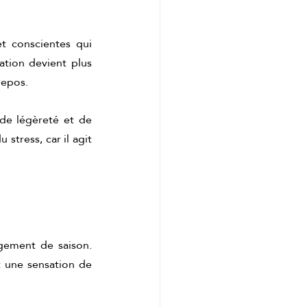
t conscientes qui 
ration devient plus 
repos.
de légèreté et de 
tress, car il agit 
gement de saison. 
 une sensation de 