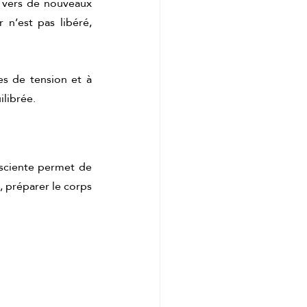
e vers de nouveaux 
e cadeau idéal
n’est pas libéré, 
s de tension et à 
ilibrée.
sciente permet de 
 préparer le corps 