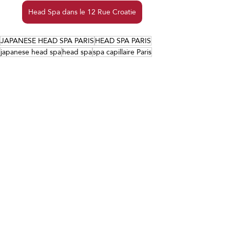
Head Spa dans le 12 Rue Croatie
JAPANESE HEAD SPA PARIS
HEAD SPA PARIS
japanese head spa
head spa
spa capillaire Paris
hair spa
japanese head spa
head spa
Posts récents
Voir tout