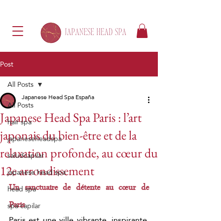
Post
All Posts
Japanese Head Spa España
All Posts
Japanese Head Spa Paris : l’art
hair spa
japonais du bien-être et de la
japaneseheadspa
relaxation profonde, au cœur du
saludcapilar
12e arrondissement
japanese head spa
Un sanctuaire de détente au cœur de 
head spa
Paris
spa capilar
Paris est une ville vibrante, inspirante, 