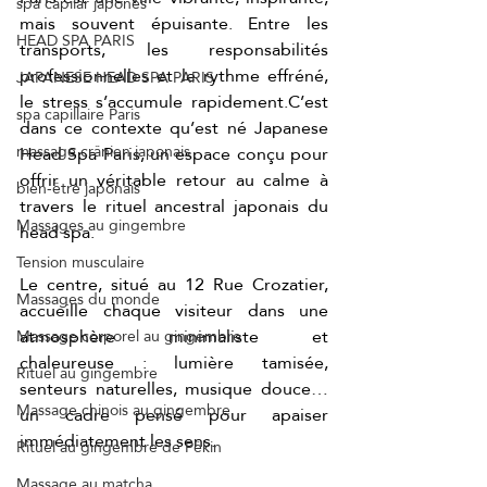
spa capilar japonés
mais souvent épuisante. Entre les 
HEAD SPA PARIS
transports, les responsabilités 
professionnelles et le rythme effréné, 
JAPANESE HEAD SPA PARIS
le stress s’accumule rapidement.C’est 
spa capillaire Paris
dans ce contexte qu’est né Japanese 
massage crânien japonais
Head Spa Paris, un espace conçu pour 
offrir un véritable retour au calme à 
bien-être japonais
travers le rituel ancestral japonais du 
Massages au gingembre
head spa.
Tension musculaire
Le centre, situé au 12 Rue Crozatier, 
Massages du monde
accueille chaque visiteur dans une 
atmosphère minimaliste et 
Massage corporel au gingembre
chaleureuse : lumière tamisée, 
Rituel au gingembre
senteurs naturelles, musique douce… 
Massage chinois au gingembre
un cadre pensé pour apaiser 
immédiatement les sens.
Rituel au gingembre de Pékin
Massage au matcha